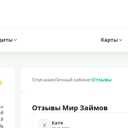
диты
Карты
Описание
Личный кабинет
Отзывы
Отзывы Мир Займов
ых
ей
 ₽
Кaтя
К
8%