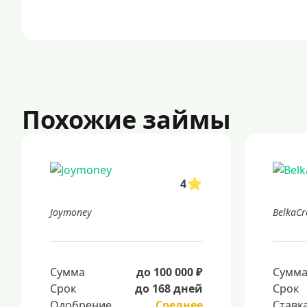
Похожие займы
4
Joymoney
BelkaCr
Сумма
до 100 000 ₽
Сумм
Срок
до 168 дней
Срок
Одобрение
Среднее
Ставк