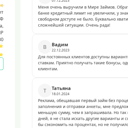
07.12.2023
ее
Меня очень выручили в Мире Займов. Обрат
ет
банке кредитный лимит не увеличили, у зна
РФ
свободном доступе не было. Буквально хват
сложнейшей ситуации. Очень рада!
a,
ИР
30
Baдим
B
22.12.2023
Для постоянных клиентов доступны вариан
ставкам. Приятно получать такие бонусы, од
клиентам.
Taтьянa
T
18.01.2024
Реклама, обещавшая первый займ без проце
заполнения и отправки анкеты, мне предлож
меньшую сумму, чем я запрашивала. Но так 
дней, я не стала искать другие варианты и 
бы сэкономить на процентах, но не получило