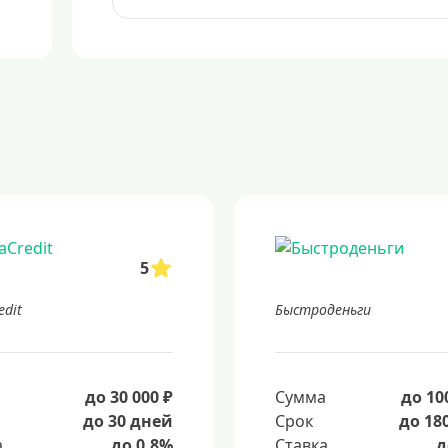
5
edit
Быстроденьги
а
до 30 000 ₽
Сумма
до 10
до 30 дней
Срок
до 18
а
до 0.8%
Ставка
д