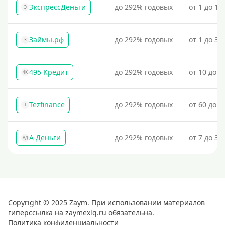
ЭкспрессДеньги
до 292% годовых
от 1 до 18
Э
Займы.рф
до 292% годовых
от 1 до 30
З
495 Кредит
до 292% годовых
от 10 до 1
4К
Tezfinance
до 292% годовых
от 60 до 3
T
А Деньги
до 292% годовых
от 7 до 31
АД
Copyright © 2025 Zaym. При использовании материалов
гиперссылка на zaymexlq.ru обязательна.
Политика конфиденциальности