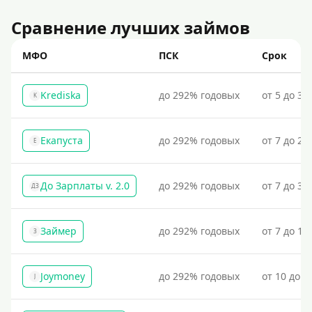
Сравнение лучших займов
МФО
ПСК
Срок
Krediska
до 292% годовых
от 5 до 30
K
Екапуста
до 292% годовых
от 7 до 21
Е
До Зарплаты v. 2.0
до 292% годовых
от 7 до 36
ДЗ
Займер
до 292% годовых
от 7 до 18
З
Joymoney
до 292% годовых
от 10 до 1
J