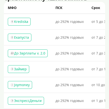
МФО
ПСК
Срок
Krediska
до 292% годовых
от 5 до 30
K
Екапуста
до 292% годовых
от 7 до 21
Е
До Зарплаты v. 2.0
до 292% годовых
от 7 до 36
ДЗ
Займер
до 292% годовых
от 7 до 18
З
Joymoney
до 292% годовых
от 10 до 1
J
ЭкспрессДеньги
до 292% годовых
от 1 до 18
Э