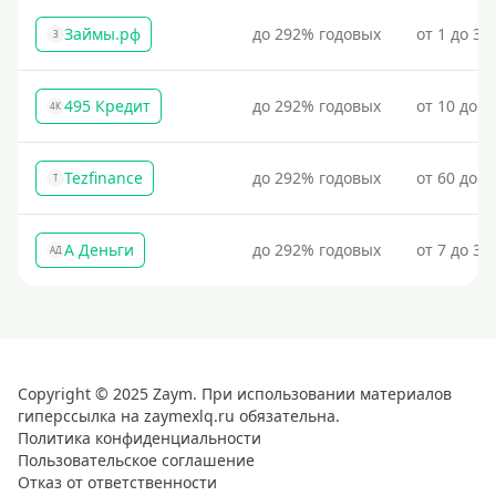
Займы.рф
до 292% годовых
от 1 до 30
З
495 Кредит
до 292% годовых
от 10 до 1
4К
Tezfinance
до 292% годовых
от 60 до 3
T
А Деньги
до 292% годовых
от 7 до 31
АД
Copyright © 2025 Zaym. При использовании материалов
гиперссылка на zaymexlq.ru обязательна.
Политика конфиденциальности
Пользовательское соглашение
Отказ от ответственности