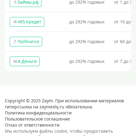
Займы.рф
до 292% годовых
от 1 до 30
З
495 Кредит
до 292% годовых
от 10 до 1
4К
Tezfinance
до 292% годовых
от 60 до 3
T
А Деньги
до 292% годовых
от 7 до 31
АД
Copyright © 2025 Zaym. При использовании материалов
гиперссылка на zaymexlq.ru обязательна.
Политика конфиденциальности
Пользовательское соглашение
Отказ от ответственности
Мы используем файлы cookie, чтобы предоставить