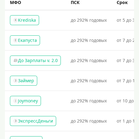
МФО
ПСК
Срок
Krediska
до 292% годовых
от 5 до 30
K
Екапуста
до 292% годовых
от 7 до 21
Е
До Зарплаты v. 2.0
до 292% годовых
от 7 до 36
ДЗ
Займер
до 292% годовых
от 7 до 18
З
Joymoney
до 292% годовых
от 10 до 1
J
ЭкспрессДеньги
до 292% годовых
от 1 до 18
Э