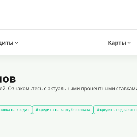
диты
Карты
нов
ей. Ознакомьтесь с актуальными процентными ставками
аявка на кредит
кредиты на карту без отказа
кредиты под залог
амые выгодные кредиты
кредиты с плохой кредитной историей
к
ит 100000 рублей
кредит на 300000 рублей
кредит на 2 миллиона
аявка на кредит во все банки
образовательные кредиты
кредит 