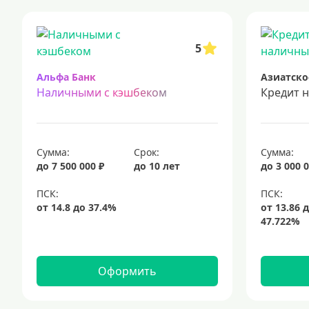
кредиты для самозанятых
кредит на ремонт
кредиты на
срочный кредит
подбор кредита
5
Альфа Банк
Азиатско
Наличными с кэшбеком
Кредит 
Сумма:
Срок:
Сумма:
до 7 500 000 ₽
до 10 лет
до 3 000 0
Оформить