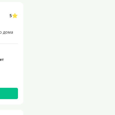
5
о дома
лет