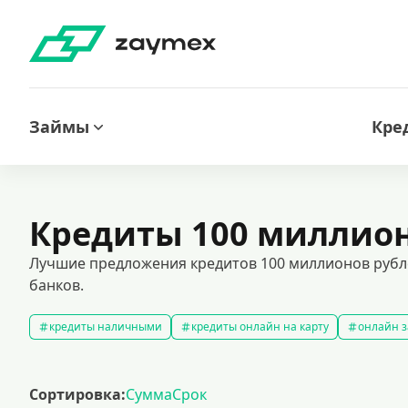
Займы
Кре
Кредиты 100 миллио
Лучшие предложения кредитов 100 миллионов рубл
банков.
кредиты наличными
кредиты онлайн на карту
онлайн з
кредитный калькулятор
рефинансирование кредитов
с
кредиты на 1000000 рублей
кредиты безработным
кред
Сортировка:
Сумма
Срок
кредит на 200000 рублей
кредиты под низкий процент
з