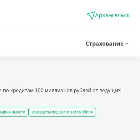
Архангельск
Страхование
 по кредитам 100 миллионов рублей от ведущих
 недвижимости
кредиты под залог автомобиля
редиты без справки о доходах
кредиты пенсионерам
 рублей
кредит на 500000 рублей
кредиты с 18 лет
на строительство дома
кредиты без залога